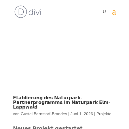
𝗘𝘁𝗮𝗯𝗹𝗶𝗲𝗿𝘂𝗻𝗴 𝗱𝗲𝘀 𝗡𝗮𝘁𝘂𝗿𝗽𝗮𝗿𝗸-
𝗣𝗮𝗿𝘁𝗻𝗲𝗿𝗽𝗿𝗼𝗴𝗿𝗮𝗺𝗺𝘀 𝗶𝗺 𝗡𝗮𝘁𝘂𝗿𝗽𝗮𝗿𝗸 𝗘𝗹𝗺-
𝗟𝗮𝗽𝗽𝘄𝗮𝗹𝗱
von
Gustel Barnstorf-Brandes
|
Juni 1, 2026
|
Projekte
𝗡𝗲𝘂𝗲𝘀 𝗣𝗿𝗼𝗷𝗲𝗸𝘁 𝗴𝗲𝘀𝘁𝗮𝗿𝘁𝗲𝘁.