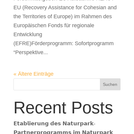
EU (Recovery Assistance for Cohesian and
the Territories of Europe) im Rahmen des
Europäischen Fonds für regionale
Entwicklung
(EFRE)Förderprogramm: Sofortprogramm
“Perspektive...
« Ältere Einträge
Suchen
Recent Posts
𝗘𝘁𝗮𝗯𝗹𝗶𝗲𝗿𝘂𝗻𝗴 𝗱𝗲𝘀 𝗡𝗮𝘁𝘂𝗿𝗽𝗮𝗿𝗸-
𝗣𝗮𝗿𝘁𝗻𝗲𝗿𝗽𝗿𝗼𝗴𝗿𝗮𝗺𝗺𝘀 𝗶𝗺 𝗡𝗮𝘁𝘂𝗿𝗽𝗮𝗿𝗸