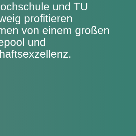
Hochschule und TU
eig profitieren
men von einem großen
epool und
aftsexzellenz.