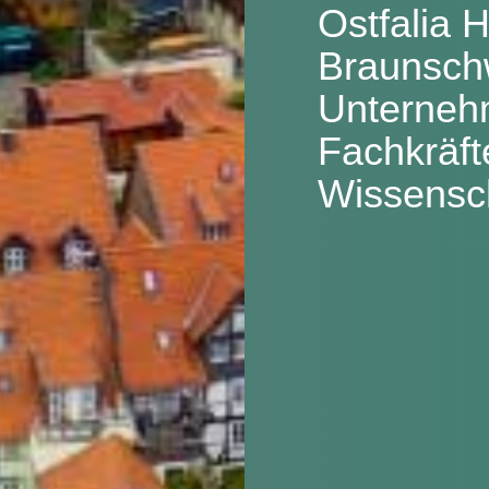
Ostfalia 
Braunschw
Unterneh
Fachkräft
Wissensch