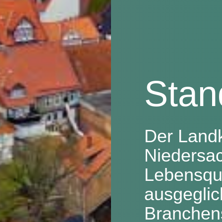
Stan
Der Landk
Niedersac
Lebensqua
ausgegli
Branchens